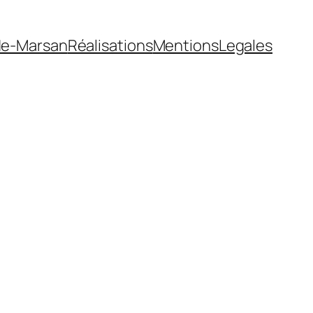
de-Marsan
Réalisations
MentionsLegales