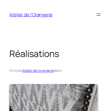
Aller
au
Atelier de l’Orangerie
contenu
Réalisations
Écrit par
Atelier de l’orangerie
dans