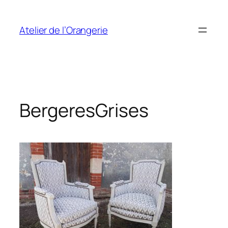
Aller
au
Atelier de l’Orangerie
contenu
BergeresGrises